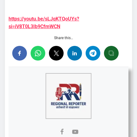
https://youtu.be/sLJqKTQoUYs?
si=iV8T0L3Ib9CfmWCN
Share this…