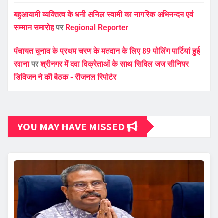
बहुआयामी व्यक्तित्व के धनी अनिल स्वामी का नागरिक अभिनन्दन एवं
सम्मान समारोह
पर
Regional Reporter
पंचायत चुनाव के प्रथम चरण के मतदान के लिए 89 पोलिंग पार्टियां हुई
रवाना
पर
श्रीनगर में दवा विक्रेताओं के साथ सिविल जज सीनियर
डिविजन ने की बैठक - रीजनल रिपोर्टर
YOU MAY HAVE MISSED