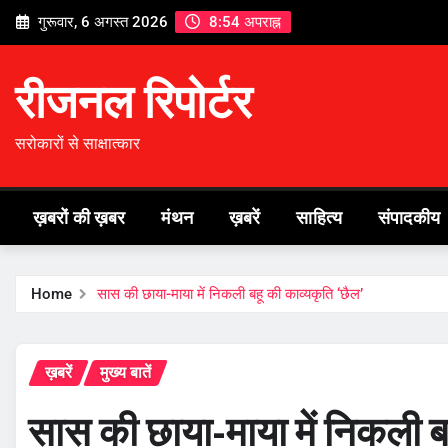
Skip
गुरूवार, 6 अगस्त 2026
8:54 अपराह्न
to
content
रीजनल रिपोर्टर
सरोकारों से साक्षात्कार
ख़बरों की ख़बर
मंथन
ख़बरें
साहित्य
संपादकीय
Home
सास की छाया-माया में निकली बहू की काव्यकृति ‘छैल’
ख़बरें
मुख्य बातें
सास की छाया-माया में निकली ब