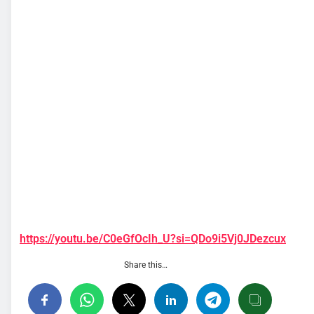
https://youtu.be/C0eGfOcIh_U?si=QDo9i5Vj0JDezcux
Share this…