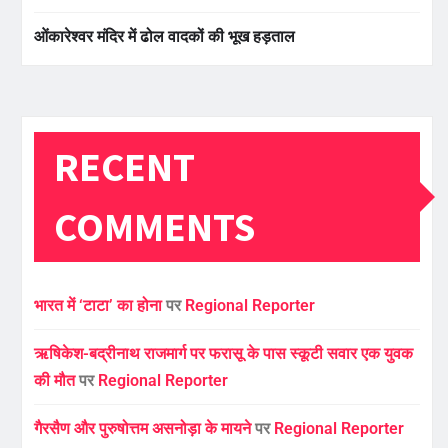
ओंकारेश्वर मंदिर में ढोल वादकों की भूख हड़ताल
RECENT
COMMENTS
भारत में ‘टाटा’ का होना
पर
Regional Reporter
ऋषिकेश-बद्रीनाथ राजमार्ग पर फरासू के पास स्कूटी सवार एक युवक
की मौत
पर
Regional Reporter
गैरसैण और पुरुषोत्तम असनोड़ा के मायने
पर
Regional Reporter