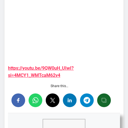
https://youtu.be/9QW0uH_UIwI?
si=4MCY1_WMTcaM62v4
Share this…