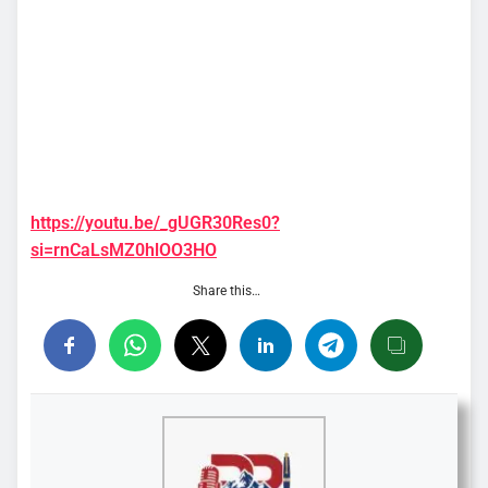
https://youtu.be/_gUGR30Res0?
si=rnCaLsMZ0hlOO3HO
Share this…