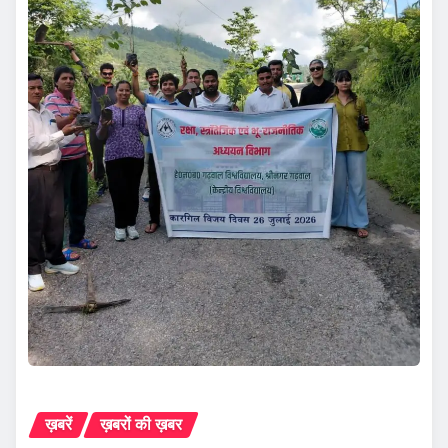
ख़बरें
ख़बरों की ख़बर