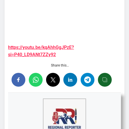
https://youtu.be/kqAhhGgJPzE?
si=P40_LD9ANt7ZZy92
Share this…