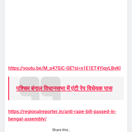
https://youtu.be/M_p47SiC-GE?si=s1E1ET4YiqyLBvKI
पश्चिम बंगाल विधानसभा में एंटी रेप विधेयक पास
https://regionalreporter.in/anti-rape-bill-passed-in-
bengal-assembly/
Share this…