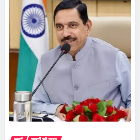
ख़बरें
ख़बरों की ख़बर