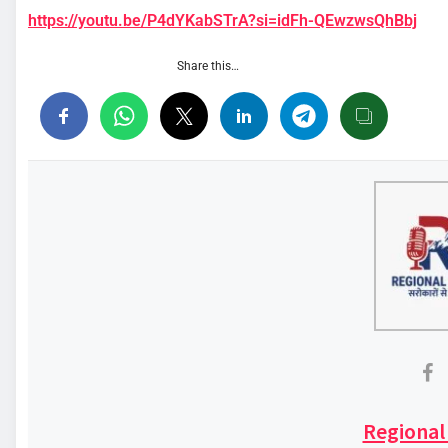
https://youtu.be/P4dYKabSTrA?si=idFh-QEwzwsQhBbj
Share this…
Regional