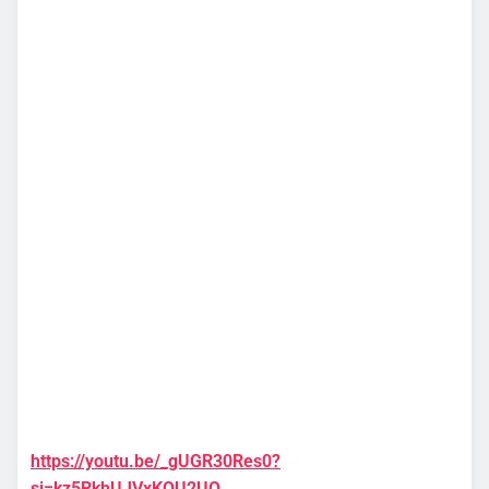
https://youtu.be/_gUGR30Res0?
si=kz5RkhUJVxKQU2UO