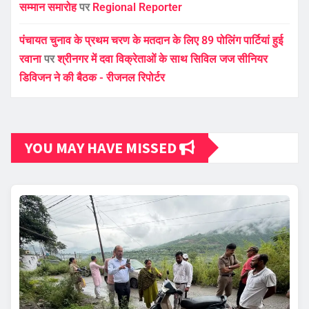
सम्मान समारोह
पर
Regional Reporter
पंचायत चुनाव के प्रथम चरण के मतदान के लिए 89 पोलिंग पार्टियां हुई
रवाना
पर
श्रीनगर में दवा विक्रेताओं के साथ सिविल जज सीनियर
डिविजन ने की बैठक - रीजनल रिपोर्टर
YOU MAY HAVE MISSED