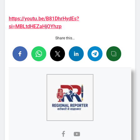
https://youtu.be/B81DhrHydEs?
si=MBLtdHEZaHjOYhzp
Share this…