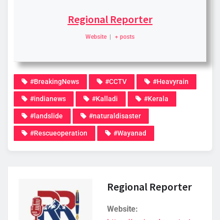
Regional Reporter
Website
|
+ posts
#BreakingNews
#CCTV
#Heavyrain
#indianews
#Kalladi
#Kerala
#landslide
#naturaldisaster
#Rescueoperation
#Wayanad
Regional Reporter
Website: