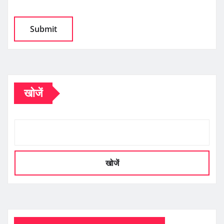
खोजें
खोजें