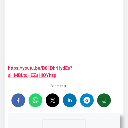
https://youtu.be/B81DhrHydEs?
si=MBLtdHEZaHjOYhzp
Share this…