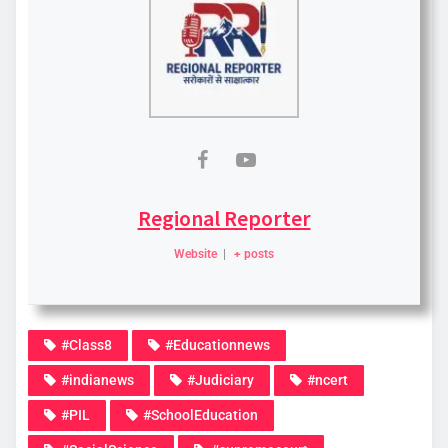
Regional Reporter
Website
|
+ posts
#Class8
#Educationnews
#indianews
#Judiciary
#ncert
#PIL
#SchoolEducation