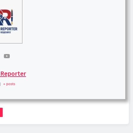
 Reporter
|
+ posts