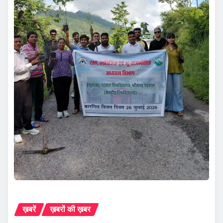
ख़बरें
ख़बरों की ख़बर