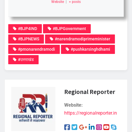
Website
|
+ posts
#BJP4IND
#BJPGovernment
#BJPNEWS
#narendramodiprimeminister
#pmonarendramodi
#pushkarsinghdhami
#उत्तराखंड
Regional Reporter
Website:
https://regionalreporter.in