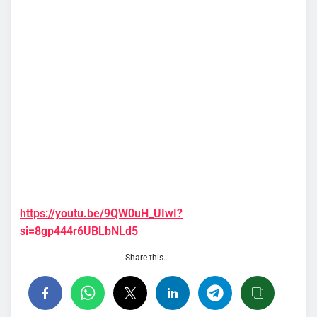
https://youtu.be/9QW0uH_UIwI?
si=8gp444r6UBLbNLd5
Share this…