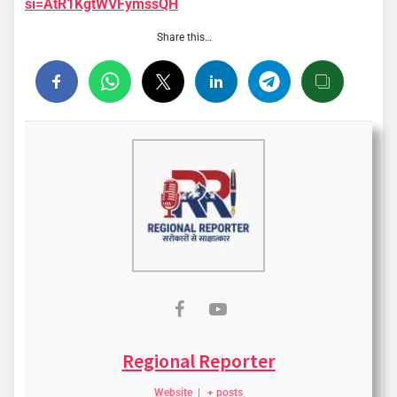
si=AtR1KgtWVFymssQH
Share this…
Regional Reporter
Website
|
+ posts