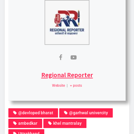
Regional Reporter
Website
|
+ posts
@devloped bharat
@garhwal univercity
ambedkar
khel mantralay
Uttrakhand