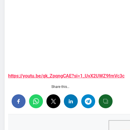
https://youtu.be/qk_ZpqngCAE?si=1_UvX2UWZ9fmVc3c
Share this…