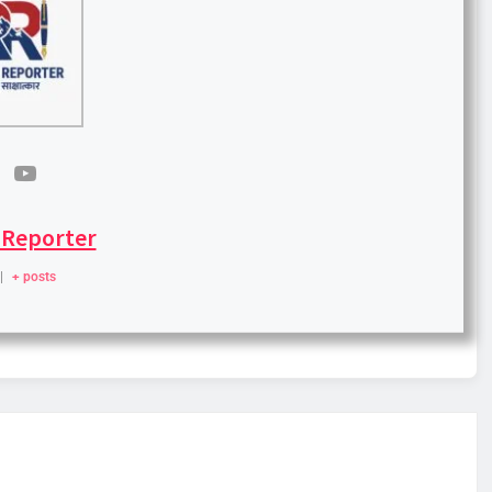
 Reporter
|
+ posts