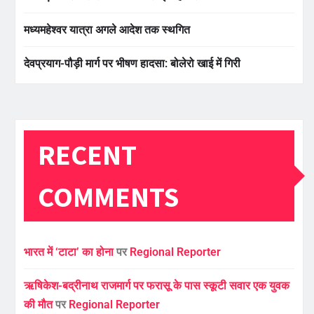
मध्यमहेश्वर यात्रा अगले आदेश तक स्थगित
देवप्रयाग-पौड़ी मार्ग पर भीषण हादसा: बोलेरो खाई में गिरी
RECENT
COMMENTS
भारत में ‘टाटा’ का होना
पर
Regional Reporter
ऋषिकेश-बद्रीनाथ राजमार्ग पर फरासू के पास स्कूटी सवार एक युवक
की मौत
पर
Regional Reporter