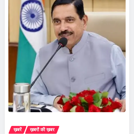
ख़बरें
ख़बरों की ख़बर