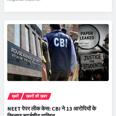
ख़बरें
ख़बरों की ख़बर
NEET पेपर लीक केस: CBI ने 13 आरोपियों के
खिलाफ चार्जशीट दाखिल