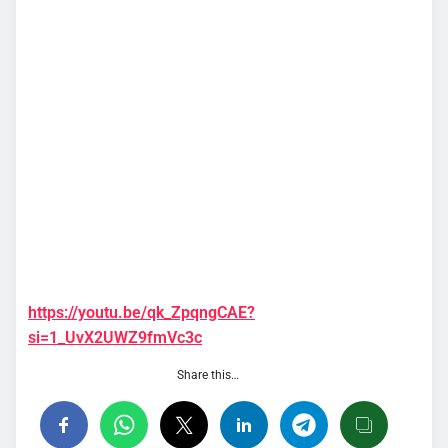
https://youtu.be/qk_ZpqngCAE?
si=1_UvX2UWZ9fmVc3c
Share this…