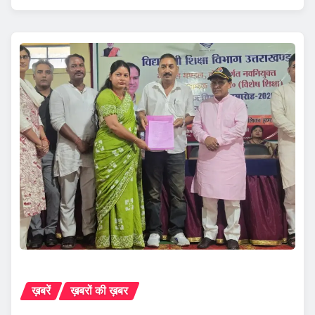
ख़बरें
ख़बरों की ख़बर