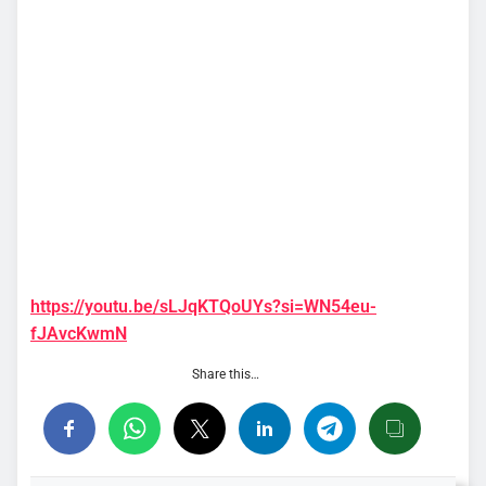
https://youtu.be/sLJqKTQoUYs?si=WN54eu-
fJAvcKwmN
Share this…