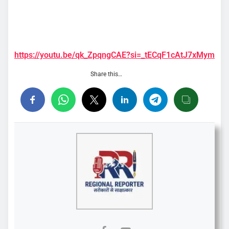
https://youtu.be/qk_ZpqngCAE?si=_tECqF1cAtJ7xMym
Share this…