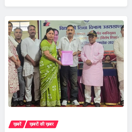
ख़बरें
ख़बरों की ख़बर