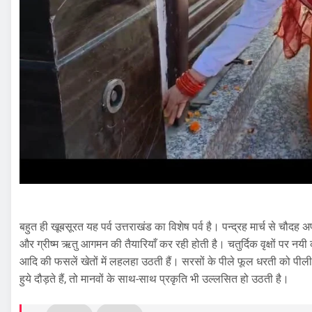
बहुत ही खूबसूरत यह पर्व उत्तराखंड का विशेष पर्व है। पन्द्रह मार्च से च
और ग्रीष्म ऋतु आगमन की तैयारियाँ कर रही होती है। चतुर्दिक वृक्षों पर नयी क
आदि की फसलें खेतों में लहलहा उठती हैं। सरसों के पीले फूल धरती को पीली च
हुये दौड़ते हैं, तो मानवों के साथ-साथ प्रकृति भी उल्लसित हो उठती है।