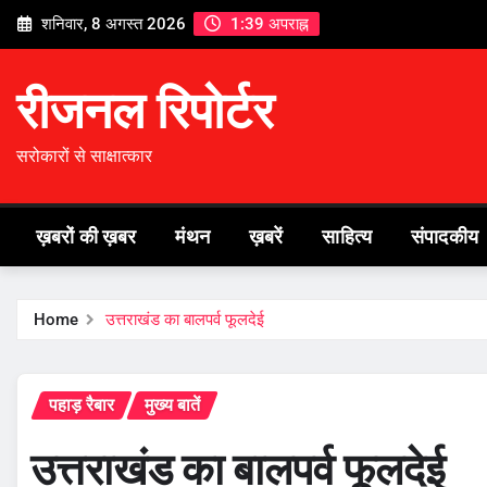
Skip
शनिवार, 8 अगस्त 2026
1:39 अपराह्न
to
content
रीजनल रिपोर्टर
सरोकारों से साक्षात्कार
ख़बरों की ख़बर
मंथन
ख़बरें
साहित्य
संपादकीय
Home
उत्तराखंड का बालपर्व फूलदेई
पहाड़ रैबार
मुख्य बातें
उत्तराखंड का बालपर्व फूलदेई